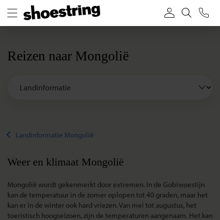
Reizen naar Mongolië
Landinformatie Mongolië
Weer en klimaat Mongolië
Mongolië wordt gekenmerkt door extremen. In de Gobiwoestijn
kan de temperatuur in de zomer oplopen tot 40 graden, maar het
kan er in de winter ook hard vriezen. Van mei tot augustus, het
toeristisch hoogseizoen, zijn de temperaturen aangenaam. Het kan