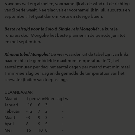
’s avonds wel erg afkoelen, voornamelijk als de wind uit de richting
van Siberië waait. Neerslag valt er voornamelijk in juli, augustus en
september. Het gaat dan om korte en stevige buien.
Beste reistijd voor je Solo & Single reis Mongolië:
Je kunt je
rondreis door Mongolië het beste plannen in de periode juni tot
en met september.
Klimaattabel Mongolië:
De vier waarden uit de tabel zijn van links
naar rechts: de gemiddelde maximum temperatuur in °C, het
aantal zonuren per dag, het aantal dagen per maand met minimaal
1 mm-neerslag per dag en de gemiddelde temperatuur van het
zeewater (indien van toepassing).
ULAANBAATAR
Maand
T gem
Zon
Neerslag
T w
Januari
-16
6
3
-
Februari
-12
7
2
-
Maart
-3
9
3
-
April
8
9
5
-
Mei
16
10
8
-