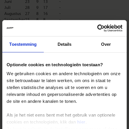
Juni
23
9
13
-
Juli
28
9
17
-
Augustus
27
8
16
-
September
15
8
8
-
Oktober
7
7
6
-
November
-5
6
4
-
December
-14
5
4
-
Toestemming
Details
Over
Landinformatie Mongolië
Optionele cookies en technologieën toestaan?
We gebruiken cookies en andere technologieën om onze
site betrouwbaar te laten werken, om ons in staat te
Reizen met Shoestring
stellen statistische analyses uit te voeren en om u
relevante inhoud en gepersonaliseerde advertenties op
De belangrijkste info op een rij
de site en andere kanalen te tonen.
Bestemmingen
Duurzaam reizen
Als je het niet eens bent met het gebruik van optionele
cookies en technologieën, klik dan
hier
.
Reis- en annuleringsvoorwaarden
Je kunt je selectie in de instellingen aanpassen of deze