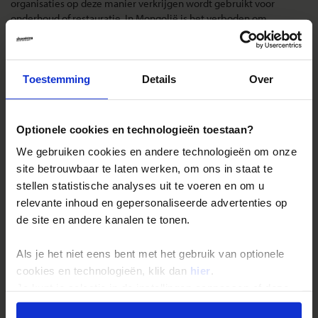
organisaties op deze manier verkrijgen wordt gebruikt voor
onderhoud of restauratie. In Mongolië is het verboden om
militaire- of staatsgebouwen te fotograferen.
Landinformatie Mongolië
Toestemming
Details
Over
Optionele cookies en technologieën toestaan?
Reizen met Shoestring
We gebruiken cookies en andere technologieën om onze
site betrouwbaar te laten werken, om ons in staat te
De belangrijkste info op een rij
stellen statistische analyses uit te voeren en om u
Bestemmingen
relevante inhoud en gepersonaliseerde advertenties op
Duurzaam reizen
de site en andere kanalen te tonen.
Reis- en annuleringsvoorwaarden
Als je het niet eens bent met het gebruik van optionele
Veelgestelde vragen
cookies en technologieën, klik dan
hier
.
Inloggen op mijn.Shoestring
Je kunt je selectie in de instellingen aanpassen of deze
onder aan de pagina op elk gewenst moment voor de