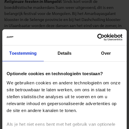
Religieuze feesten in Mongolië:
Sinds kort wordt de
boeddhistische maskerdans Tsam weer uitgevoerd, dit is een
belangrijk festival voor de Mongolen. Bij het Amarbayasgalant
klooster in de Selenge provincie en bij het Dashchoiling klooster
in Ulaanbaatar worden deze dansen aan het eind van de zomer, in
augustus of september, opgevoerd. Na een onderbreking van 60
jaar houden enkele kloosters ook weer een Maidar (of Maytreya)
processie. Het beeld van de Boeddha van de Toekomst wordt in
een optocht rondgedragen. De processie vindt onder andere
Toestemming
Details
Over
plaats bij het Gandan klooster en Daschoiling klooster.
Landinformatie Mongolië
Optionele cookies en technologieën toestaan?
We gebruiken cookies en andere technologieën om onze
site betrouwbaar te laten werken, om ons in staat te
stellen statistische analyses uit te voeren en om u
Reizen met Shoestring
relevante inhoud en gepersonaliseerde advertenties op
de site en andere kanalen te tonen.
De belangrijkste info op een rij
Bestemmingen
Als je het niet eens bent met het gebruik van optionele