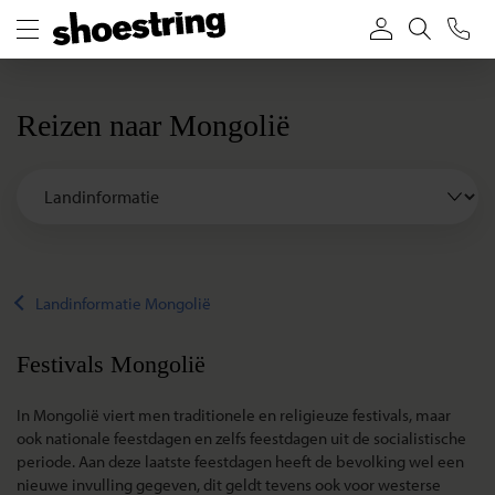
Reizen naar Mongolië
Landinformatie Mongolië
Festivals Mongolië
In Mongolië viert men traditionele en religieuze festivals, maar
ook nationale feestdagen en zelfs feestdagen uit de socialistische
periode. Aan deze laatste feestdagen heeft de bevolking wel een
nieuwe invulling gegeven, dit geldt tevens ook voor westerse