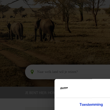
JE BENT HIER:
HOME
BESTEMMINGEN
TANZ
Toestemming
GROEPS