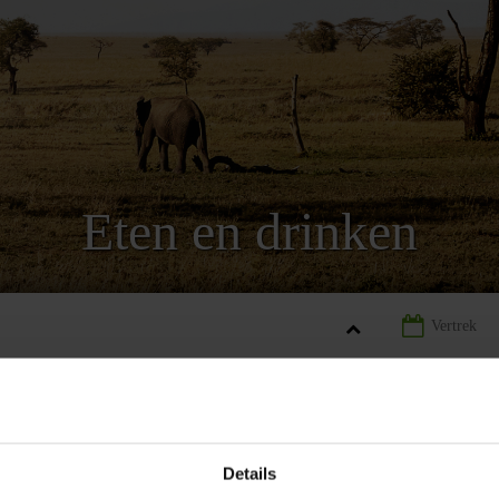
Eten en drinken
ANIA
LANDINFORMATIE TANZANIA
ETEN EN DRINKEN TAN
Details
REIZEN
LANDINFORMATIE