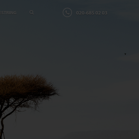
020-685 02 03
ESTRING