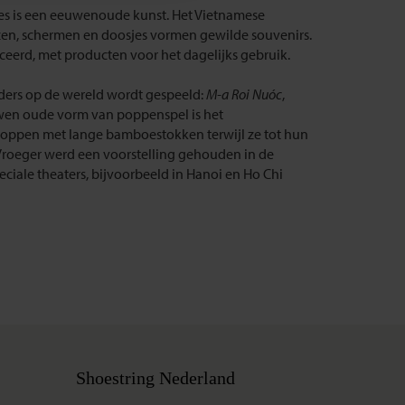
es is een eeuwenoude kunst. Het Vietnamese
 vazen, schermen en doosjes vormen gewilde souvenirs.
eerd, met producten voor het dagelijks gebruik.
ers op de wereld wordt gespeeld:
M-a Roi Nuóc
,
uwen oude vorm van poppenspel is het
poppen met lange bamboestokken terwijl ze tot hun
 Vroeger werd een voorstelling gehouden in de
eciale theaters, bijvoorbeeld in Hanoi en Ho Chi
Shoestring Nederland