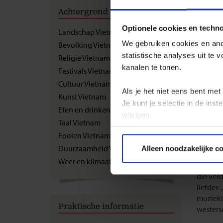
GROEPS
Achtergrond informatie
Kuns
Optionele cookies en techn
Landschap Vietnam
We gebruiken cookies en ande
Bevolking Vietnam
Archite
de graf
statistische analyses uit te
Religie Vietnam
houtscu
kanalen te tonen.
Festivals Vietnam
restaur
Cultuur Vietnam
bewaard
Als je het niet eens bent met
Kunst Vietnam
monumen
Je kunt je selectie in de in
Eten en drinken Vietnam
Overblij
wijzigen.
zijn de 
Taal Vietnam
Nguyen-
Fooien Vietnam
Privacy beleid
tombes 
Duurzaamheid Vietnam
Alleen noodzakelijke c
Weer en klimaat Vietnam
Muziek:
die ver
liefdes-
muzieki
Praktische informatie
westerse