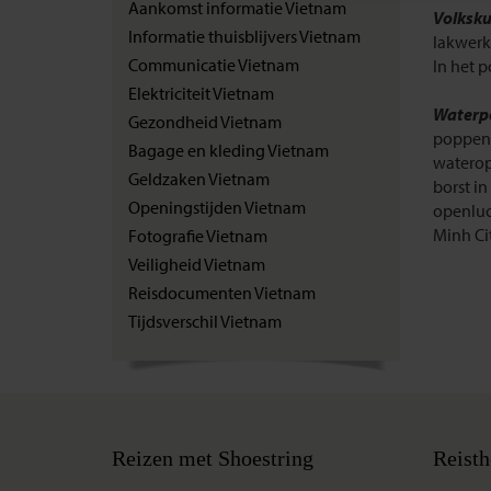
Aankomst informatie Vietnam
Volksku
Informatie thuisblijvers Vietnam
lakwerk 
Communicatie Vietnam
In het 
Elektriciteit Vietnam
Waterp
Gezondheid Vietnam
poppent
Bagage en kleding Vietnam
waterop
Geldzaken Vietnam
borst i
Openingstijden Vietnam
openluch
Minh Cit
Fotografie Vietnam
Veiligheid Vietnam
Reisdocumenten Vietnam
Tijdsverschil Vietnam
Reizen met Shoestring
Reisth