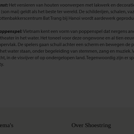
nst:
Het versieren van houten voorwerpen met lakwerk en decorati
(son mai) geldt als het beste ter wereld. De schilderijen, schalen,
pottenbakkerscentrum Bat Trang bij Hanoi wordt aardewerk geproduc
oppenspel:
Vietnam kent een vorm van poppenspel dat nergens and
heater in het water. Het toneel voor deze ongewone en al tien ee
pervlak. De spelers gaan schuil achter een scherm en bewegen de 
n het water staan, onder begeleiding van stemmen, zang en muziek.
t, in de visvijver of op ondergelopen land. Tegenwoordig zijn er sp
y.
ema's
Over Shoestring