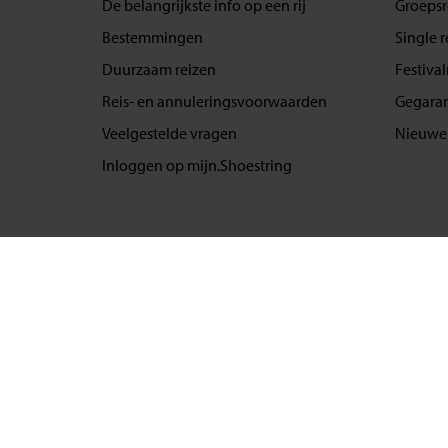
De belangrijkste info op een rij
Groepsr
Bestemmingen
Single r
Duurzaam reizen
Festival
Reis- en annuleringsvoorwaarden
Gegaran
Veelgestelde vragen
Nieuwe 
Inloggen op mijn.Shoestring