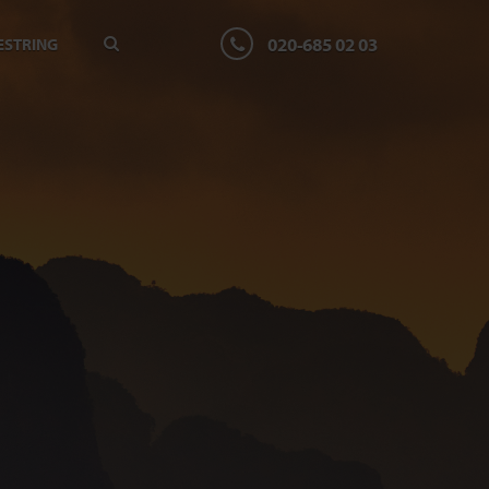
020-685 02 03
ESTRING