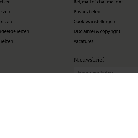
eizen
Bel, mail of chat met ons
eizen
Privacybeleid
reizen
Cookies instellingen
deerde reizen
Disclaimer & copyright
reizen
Vacatures
Nieuwsbrief
Update situatie Midden-Oosten
Klik hier