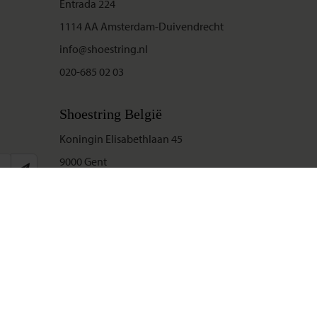
Entrada 224
1114 AA Amsterdam-Duivendrecht
info@shoestring.nl
020-685 02 03
Shoestring België
Koningin Elisabethlaan 45
9000 Gent
info@shoestring.be
09-234 13 11