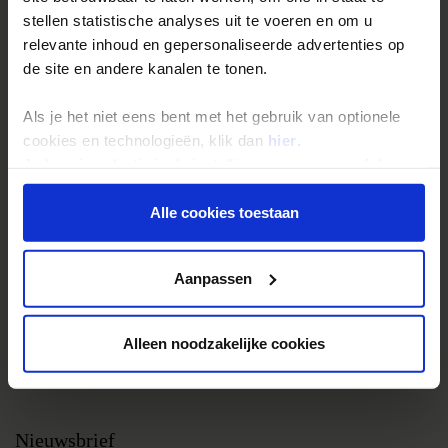
stellen statistische analyses uit te voeren en om u
Groepsreizen
relevante inhoud en gepersonaliseerde advertenties op
Single reizen
de site en andere kanalen te tonen.
Festivalreizen
Als je het niet eens bent met het gebruik van optionele
Gegarandeerde reizen
cookies en technologieën, klik dan
hier
.
Nieuwe reizen
Je kunt je selectie in de instellingen aanpassen of deze
onder aan de pagina op elk gewenst moment voor de
toekomst wijzigen.
Alle cookies toestaan
Over Shoestring
Bel, mail of chat met ons
Privacy beleid
Aanpassen
Privacybeleid
Cookies instellingen
Alleen noodzakelijke cookies
Disclaimer & copyright
Vacatures
Nieuwsbrief