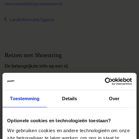
www.wereldstopcontacten.nl.
Landinformatie Egypte
Reizen met Shoestring
De belangrijkste info op een rij
Bestemmingen
Duurzaam reizen
Reis- en annuleringsvoorwaarden
Toestemming
Details
Over
Veelgestelde vragen
Inloggen op mijn.Shoestring
Optionele cookies en technologieën toestaan?
We gebruiken cookies en andere technologieën om onze
Reisthema's
site betrouwbaar te laten werken, om ons in staat te