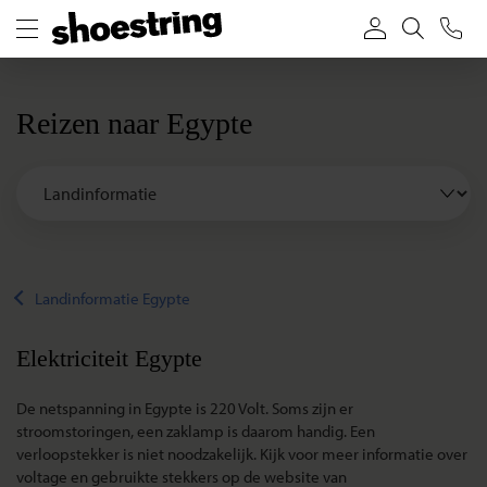
Reizen naar Egypte
Landinformatie Egypte
Elektriciteit Egypte
De netspanning in Egypte is 220 Volt. Soms zijn er
stroomstoringen, een zaklamp is daarom handig. Een
verloopstekker is niet noodzakelijk. Kijk voor meer informatie over
voltage en gebruikte stekkers op de website van