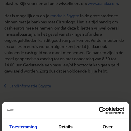
piaster. Kijk voor een actuele wisselkoers op:
www.oanda.com
.
Het is mogelijk om op je
rondreis Egypte
in de grote steden te
pinnen met je bankpas met Cirruslogo. Het is altijd handig om
cash euro's mee te nemen, omdat deze biljetten vrijwel overal
inwisselbaar zijn. In het geval van stakingen of andere
ongeregeldheden kan dit goed van pas komen. Verder moeten de
excursies in euro's worden afgerekend, zodat je daar ook
voldoende cash geld voor moet meenemen. De banken zijn in de
regel geopend van zondag tot en met donderdag van 8.30 tot
14.00 uur. Gedurende een oase- en/of boottocht kan geen geld
gewisseld worden. Zorg dus dat je voldoende bij je hebt.
Landinformatie Egypte
Reizen met Shoestring
Toestemming
Details
Over
De belangrijkste info op een rij