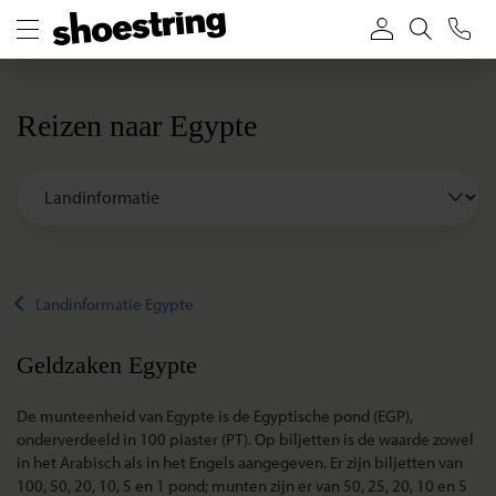
Reizen naar Egypte
Landinformatie Egypte
Geldzaken Egypte
De munteenheid van Egypte is de Egyptische pond (EGP),
onderverdeeld in 100 piaster (PT). Op biljetten is de waarde zowel
in het Arabisch als in het Engels aangegeven. Er zijn biljetten van
100, 50, 20, 10, 5 en 1 pond; munten zijn er van 50, 25, 20, 10 en 5