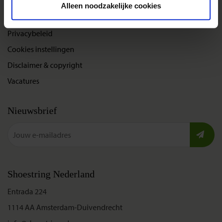
Alleen noodzakelijke cookies
Bel, mail of chat met ons
Privacybeleid
Cookies instellingen
Disclaimer & copyright
Vacatures
Nieuwsbrief
Shoestring Nederland
Entrada 224
1114 AA Amsterdam-Duivendrecht