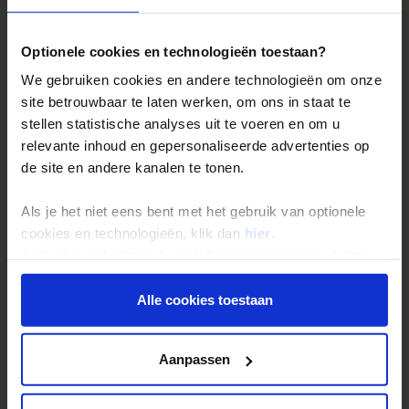
Bestemmingen
Optionele cookies en technologieën toestaan?
Duurzaam reizen
We gebruiken cookies en andere technologieën om onze
Reis- en annuleringsvoorwaarden
site betrouwbaar te laten werken, om ons in staat te
Veelgestelde vragen
stellen statistische analyses uit te voeren en om u
Inloggen op mijn.Shoestring
relevante inhoud en gepersonaliseerde advertenties op
de site en andere kanalen te tonen.
Reisthema's
Als je het niet eens bent met het gebruik van optionele
Groepsreizen
cookies en technologieën, klik dan
hier
.
Je kunt je selectie in de instellingen aanpassen of deze
Single reizen
onder aan de pagina op elk gewenst moment voor de
Festivalreizen
toekomst wijzigen.
Alle cookies toestaan
Gegarandeerde reizen
Privacy beleid
Nieuwe reizen
Aanpassen
Over Shoestring