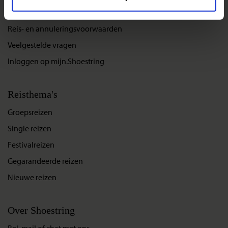
Duurzaam reizen
Reis- en annuleringsvoorwaarden
Veelgestelde vragen
Inloggen op mijn.Shoestring
Reisthema's
Groepsreizen
Single reizen
Festivalreizen
Gegarandeerde reizen
Nieuwe reizen
Over Shoestring
Bel, mail of chat met ons