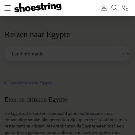
Reizen naar Egypte
Landinformatie Egypte
Eten en drinken Egypte
De Egyptische keuken is bepaald geen
haute cuisine
, maar
eenvoudige smakelijke gerechten zijn op iedere straathoek en in
restaurants te krijgen. Als ontbijt eten de Egyptenaren ‘
foel
’, een
gerecht van gekookte bonen, olie en knoflook overgoten met