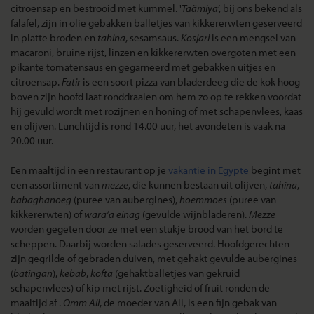
citroensap en bestrooid met kummel. '
Taämiya
’, bij ons bekend als
falafel, zijn in olie gebakken balletjes van kikkererwten geserveerd
in platte broden en
tahina
, sesamsaus.
Kosjari
is een mengsel van
macaroni, bruine rijst, linzen en kikkererwten overgoten met een
pikante tomatensaus en gegarneerd met gebakken uitjes en
citroensap.
Fatir
is een soort pizza van bladerdeeg die de kok hoog
boven zijn hoofd laat ronddraaien om hem zo op te rekken voordat
hij gevuld wordt met rozijnen en honing of met schapenvlees, kaas
en olijven. Lunchtijd is rond 14.00 uur, het avondeten is vaak na
20.00 uur.
Een maaltijd in een restaurant op je
vakantie in Egypte
begint met
een assortiment van
mezze
, die kunnen bestaan uit olijven,
tahina
,
babaghanoeg
(puree van aubergines),
hoemmoes
(puree van
kikkererwten) of
wara’a einag
(gevulde wijnbladeren).
Mezze
worden gegeten door ze met een stukje brood van het bord te
scheppen. Daarbij worden salades geserveerd. Hoofdgerechten
zijn gegrilde of gebraden duiven, met gehakt gevulde aubergines
(
batingan
),
kebab
,
kofta
(gehaktballetjes van gekruid
schapenvlees) of kip met rijst. Zoetigheid of fruit ronden de
maaltijd af .
Omm Ali
, de moeder van Ali, is een fijn gebak van