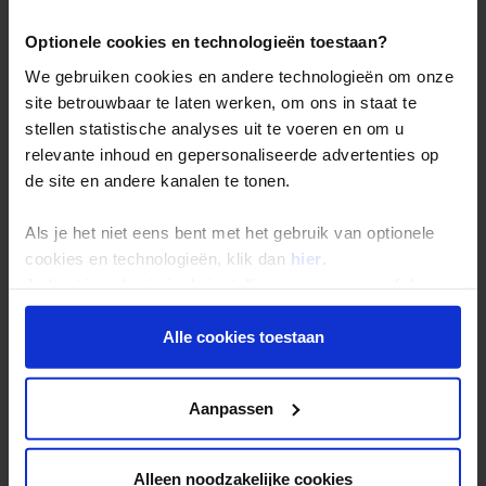
frisdranken zijn vrijwel overal te koop. IJsblokjes worden vaak
gemaakt van gewoon leidingwater en zijn daarom ook af te raden.
Optionele cookies en technologieën toestaan?
Warme drankjes als thee of
karkadee
vallen in dit warme land
We gebruiken cookies en andere technologieën om onze
meestal beter dan ijskoude drankjes. Alcoholgebruik is volgens de
site betrouwbaar te laten werken, om ons in staat te
islam verboden, maar wordt door de meeste Egyptenaren
stellen statistische analyses uit te voeren en om u
gedoogd. Koffiehuizen serveren geen alcohol en de weinige bars
relevante inhoud en gepersonaliseerde advertenties op
die dat wel doen, zijn afgeschermd tegen de blikken van de
buitenwereld. In sommige levensmiddelenwinkels die gerund
de site en andere kanalen te tonen.
worden door Kopten, vind je bier en wijn. Alcoholische dranken
zijn relatief duur.
Als je het niet eens bent met het gebruik van optionele
cookies en technologieën, klik dan
hier
.
Landinformatie Egypte
Je kunt je selectie in de instellingen aanpassen of deze
onder aan de pagina op elk gewenst moment voor de
toekomst wijzigen.
Alle cookies toestaan
Privacy beleid
Reizen met Shoestring
Aanpassen
De belangrijkste info op een rij
Bestemmingen
Alleen noodzakelijke cookies