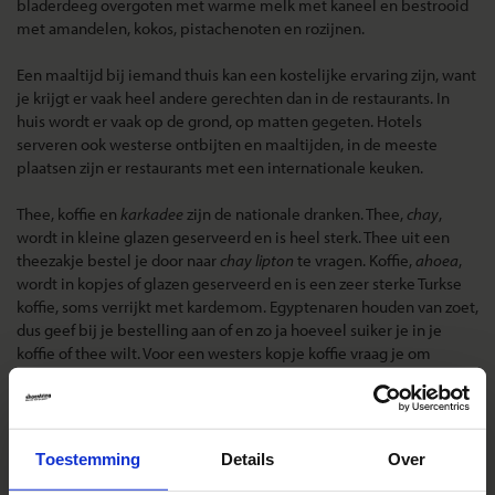
bladerdeeg overgoten met warme melk met kaneel en bestrooid
met amandelen, kokos, pistachenoten en rozijnen.
Een maaltijd bij iemand thuis kan een kostelijke ervaring zijn, want
je krijgt er vaak heel andere gerechten dan in de restaurants. In
huis wordt er vaak op de grond, op matten gegeten. Hotels
serveren ook westerse ontbijten en maaltijden, in de meeste
plaatsen zijn er restaurants met een internationale keuken.
Thee, koffie en
karkadee
zijn de nationale dranken. Thee,
chay
,
wordt in kleine glazen geserveerd en is heel sterk. Thee uit een
theezakje bestel je door naar
chay lipton
te vragen. Koffie,
ahoea
,
wordt in kopjes of glazen geserveerd en is een zeer sterke Turkse
koffie, soms verrijkt met kardemom.
Egyptenaren houden van zoet,
dus geef bij je bestelling aan of en zo ja hoeveel suiker je in je
koffie of thee wilt
. Voor een westers kopje koffie vraag je om
nescafé. De derde nationale drank is
karkadee
, een kruidenthee
van de donkerrode bloemen van de hibiscus. Ondanks de grote
hoeveelheid suiker die erin gaat, heeft de
karkadee
toch een zure
smaak. De drank is erg verfrissend, of je het nu warm of koud drinkt.
Toestemming
Details
Over
Water uit de kraan kun je niet drinken. Mineraalwater en diverse