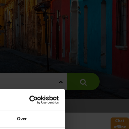
ALA
Over
Chat
offline