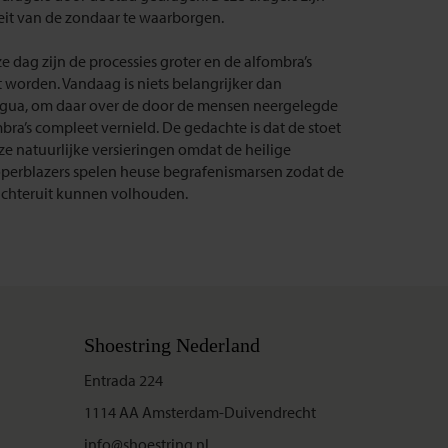
it van de zondaar te waarborgen.
e dag zijn de processies groter en de alfombra’s
t worden. Vandaag is niets belangrijker dan
ntigua, om daar over de door de mensen neergelegde
a’s compleet vernield. De gedachte is dat de stoet
e natuurlijke versieringen omdat de heilige
operblazers spelen heuse begrafenismarsen zodat de
achteruit kunnen volhouden.
Shoestring Nederland
Entrada 224
1114 AA Amsterdam-Duivendrecht
info@shoestring.nl