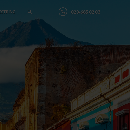
020-685 02 03
ESTRING