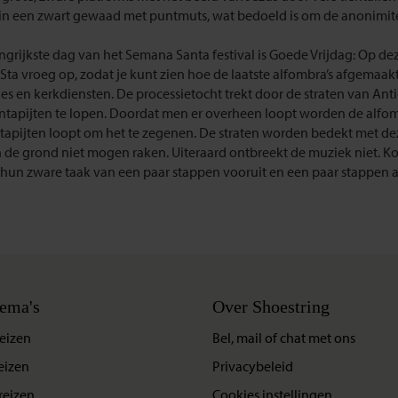
in een zwart gewaad met puntmuts, wat bedoeld is om de anonimite
grijkste dag van het Semana Santa festival is Goede Vrijdag: Op dez
Sta vroeg op, zodat je kunt zien hoe de laatste alfombra’s afgemaak
ies en kerkdiensten. De processietocht trekt door de straten van A
tapijten te lopen. Doordat men er overheen loopt worden de alfombr
 tapijten loopt om het te zegenen. De straten worden bedekt met dez
 de grond niet mogen raken. Uiteraard ontbreekt de muziek niet. K
 hun zware taak van een paar stappen vooruit en een paar stappen 
ema's
Over Shoestring
eizen
Bel, mail of chat met ons
eizen
Privacybeleid
reizen
Cookies instellingen