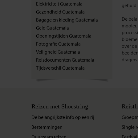
Elektriciteit Guatemala
gehuld 
Gezondheid Guatemala
De belan
Bagage en kleding Guatemala
mooier. 
Geld Guatemala
process
Openingstijden Guatemala
bloemen
Fotografie Guatemala
over de
Veiligheid Guatemala
beelden
dragers
Reisdocumenten Guatemala
Tijdsverschil Guatemala
Reizen met Shoestring
Reisth
De belangrijkste info op een rij
Groepsr
Bestemmingen
Single r
Duurzaam reizen
Festival