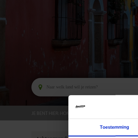
JE BENT HIER:
HOME
BESTEMMINGEN
GUAT
Toestemming
GROEPS