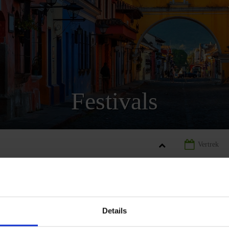
Festivals
EMALA
LANDINFORMATIE GUATEMALA
FESTIVALS GUATEM
Details
REIZEN
AANBIEDING
LANDINFORMATIE