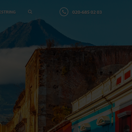
020-685 02 03
ESTRING