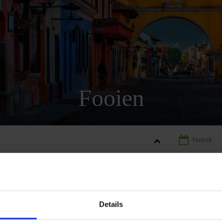
Fooien
EMALA
LANDINFORMATIE GUATEMALA
FOOIEN GUATEMAL
Details
REIZEN
AANBIEDING
LANDINFORMATIE