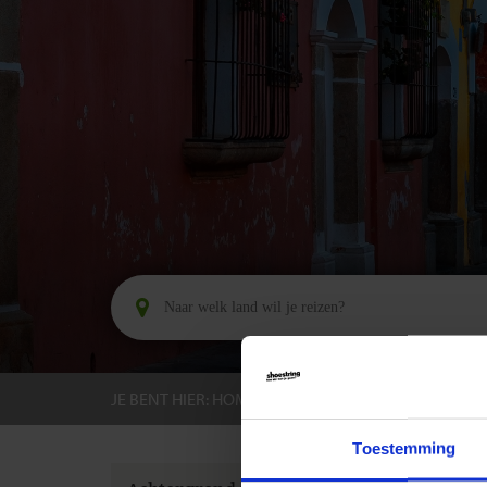
JE BENT HIER:
HOME
BESTEMMINGEN
GUAT
Toestemming
GROEPS