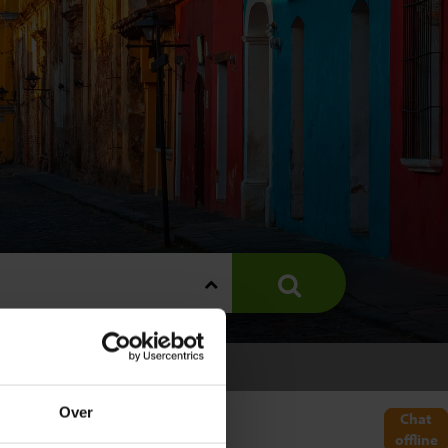
A
Over
Chat
offline