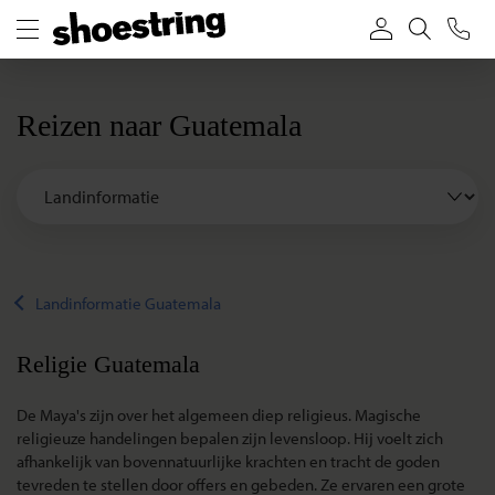
Reizen naar Guatemala
Landinformatie Guatemala
Religie Guatemala
De Maya's zijn over het algemeen diep religieus. Magische
religieuze handelingen bepalen zijn levensloop. Hij voelt zich
afhankelijk van bovennatuurlijke krachten en tracht de goden
tevreden te stellen door offers en gebeden. Ze ervaren een grote