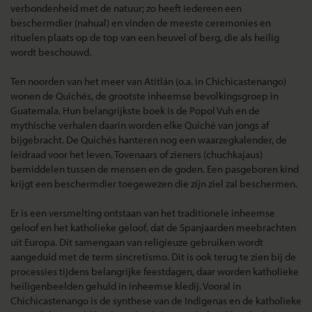
verbondenheid met de natuur; zo heeft iedereen een
beschermdier (nahual) en vinden de meeste ceremonies en
rituelen plaats op de top van een heuvel of berg, die als heilig
wordt beschouwd.
Ten noorden van het meer van Atitlán (o.a. in Chichicastenango)
wonen de Quichés, de grootste inheemse bevolkingsgroep in
Guatemala. Hun belangrijkste boek is de Popol Vuh en de
mythische verhalen daarin worden elke Quiché van jongs af
bijgebracht. De Quichés hanteren nog een waarzegkalender, de
leidraad voor het leven. Tovenaars of zieners (chuchkajaus)
bemiddelen tussen de mensen en de goden. Een pasgeboren kind
krijgt een beschermdier toegewezen die zijn ziel zal beschermen.
Er is een versmelting ontstaan van het traditionele inheemse
geloof en het katholieke geloof, dat de Spanjaarden meebrachten
uit Europa. Dit samengaan van religieuze gebruiken wordt
aangeduid met de term sincretismo. Dit is ook terug te zien bij de
processies tijdens belangrijke feestdagen, daar worden katholieke
heiligenbeelden gehuld in inheemse kledij. Vooral in
Chichicastenango is de synthese van de Indigenas en de katholieke