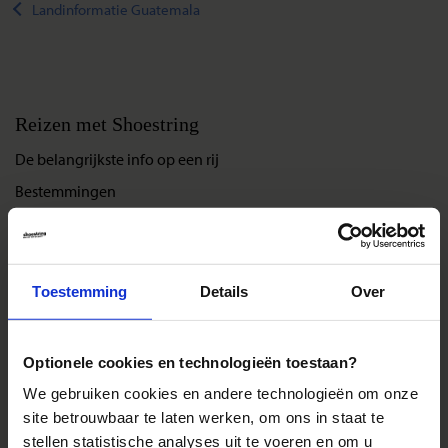
Landinformatie Guatemala
Reizen met Shoestring
De belangrijkste info op een rij
Bestemmingen
Duurzaam reizen
Reis- en annuleringsvoorwaarden
Veelgestelde vragen
Toestemming
Details
Over
Inloggen op mijn.Shoestring
Optionele cookies en technologieën toestaan?
Reisthema's
We gebruiken cookies en andere technologieën om onze
Groepsreizen
site betrouwbaar te laten werken, om ons in staat te
stellen statistische analyses uit te voeren en om u