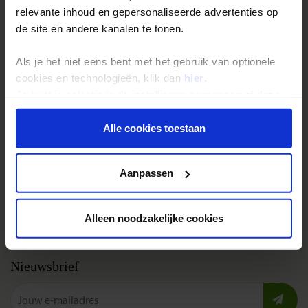
Single reizen
relevante inhoud en gepersonaliseerde advertenties op
Festivalreizen
de site en andere kanalen te tonen.
Gegarandeerde reizen
Als je het niet eens bent met het gebruik van optionele
Nieuwe reizen
cookies en technologieën, klik dan
hier
.
Je kunt je selectie in de instellingen aanpassen of deze
Over Shoestring
onder aan de pagina op elk gewenst moment voor de
toekomst wijzigen.
Alle cookies toestaan
Bel, mail of chat met ons
Privacybeleid
Privacy beleid
Aanpassen
Cookies instellingen
Disclaimer & copyright
Alleen noodzakelijke cookies
Vacatures
Nieuwsbrief