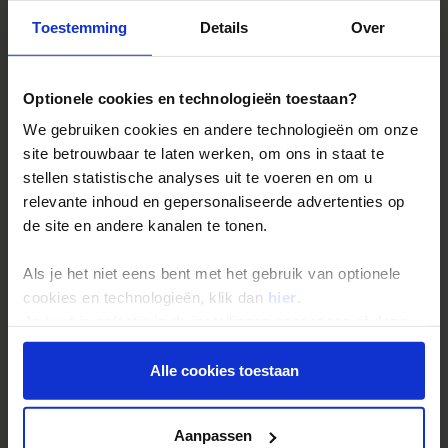
Toestemming
Details
Over
Reizen met Shoestring
De belangrijkste info op een rij
Optionele cookies en technologieën toestaan?
Bestemmingen
We gebruiken cookies en andere technologieën om onze
Duurzaam reizen
site betrouwbaar te laten werken, om ons in staat te
Reis- en annuleringsvoorwaarden
stellen statistische analyses uit te voeren en om u
relevante inhoud en gepersonaliseerde advertenties op
Veelgestelde vragen
de site en andere kanalen te tonen.
Inloggen op mijn.Shoestring
Als je het niet eens bent met het gebruik van optionele
cookies en technologieën, klik dan
hier
.
Reisthema's
Je kunt je selectie in de instellingen aanpassen of deze
Groepsreizen
onder aan de pagina op elk gewenst moment voor de
Single reizen
toekomst wijzigen.
Alle cookies toestaan
Festivalreizen
Privacy beleid
Gegarandeerde reizen
Aanpassen