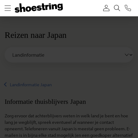
Reizen naar Japan
Landinformatie Japan
Informatie thuisblijvers Japan
Zorg ervoor dat achterblijvers weten in welk land je bent en hoe
lang je wegblijft, spreek eventueel af wanneer je contact
opneemt. Telefoneren vanuit Japan is meestal geen probleem. E-
mailen is in bijna elke stad mogelijk (en een goedkoper alternatief