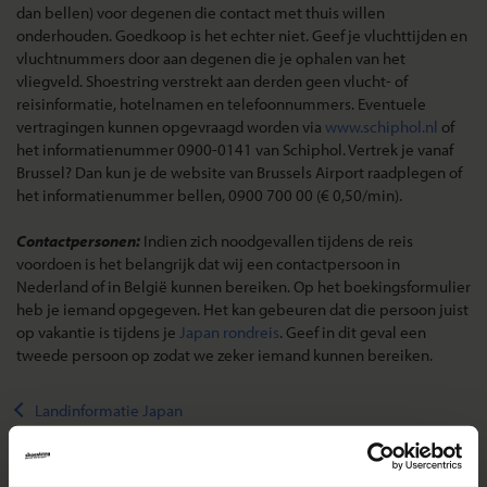
dan bellen) voor degenen die contact met thuis willen
onderhouden. Goedkoop is het echter niet. Geef je vluchttijden en
vluchtnummers door aan degenen die je ophalen van het
vliegveld. Shoestring verstrekt aan derden geen vlucht- of
reisinformatie, hotelnamen en telefoonnummers. Eventuele
vertragingen kunnen opgevraagd worden via
www.schiphol.nl
of
het informatienummer 0900-0141 van Schiphol. Vertrek je vanaf
Brussel? Dan kun je de website van Brussels Airport raadplegen of
het informatienummer bellen, 0900 700 00 (€ 0,50/min).
Contactpersonen:
Indien zich noodgevallen tijdens de reis
voordoen is het belangrijk dat wij een contactpersoon in
Nederland of in België kunnen bereiken. Op het boekingsformulier
heb je iemand opgegeven. Het kan gebeuren dat die persoon juist
op vakantie is tijdens je
Japan rondreis
. Geef in dit geval een
tweede persoon op zodat we zeker iemand kunnen bereiken.
Landinformatie Japan