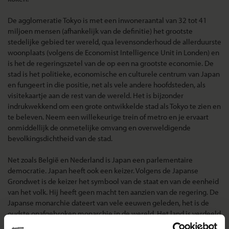
De agglomeratie Tokyo is met een inwoneraantal van 32 tot 41
miljoen mensen (afhankelijk van de definitie) het grootste
stedelijke gebied ter wereld, qua levensonderhoud de allerduurste
woonplaats (volgens de Economist Intelligence Unit in Londen) en
is het de regeringszetel van de op een na grootste economie. De
stad is het politieke, economische en culturele centrum van Japan
en fungeert in die positie, net als vele andere hoofdsteden, als
visitekaartje aan de rest van de wereld. Het is bijzonder
indrukwekkend om een grote ontwikkelde stad als Tokyo te zien en
te beleven. Neem een willekeurige trein of metro en je ervaart
onmiddellijk de onmetelijke omvang en overweldigende
bevolkingsdichtheid van de stad.
Net zoals België en Nederland is Japan een parlementaire
democratie. Japan heeft ook een keizer. Volgens de Japanse
Grondwet is de keizer het symbool van de staat en van de eenheid
van het volk. Hij heeft geen macht ten aanzien van de regering. De
Japanse monarchie dateert van vele eeuwen geleden, het is de
oudste onafgebroken monarchie in de wereld. Het land is verdeeld
in 47 prefecturen (provincies) die onder leiding staan van een