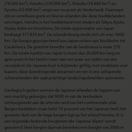
(78.500 km²), Honshu (230.000 km²), Shikoku (18.800 km²) en
Kyushu (42.000 km²; ongeveer zo groot als Nederland). Daarnaast
zijn er ontelbare grote en kleine eilanden die deze hoofdeilanden
omringen. Honshu is het hoofdeiland met steden als Tokyo, Kyoto,
Osaka, Kobe en Hiroshima. De totale oppervlakte van Japan
bedraagt 377.835 km². De eilandenboog strekt zich uit over 3000
km. Op Europa geprojecteerd zou Japan reiken van Stockholm tot
Casablanca. De grootste breedte van de landmassa is maar 270
km. De totale kustlijn van Japan is meer dan 26.000 km lang en
geen punt in het land is meer dan een paar uur rijden van zee
verwijderd. De Japanse kust is bijzonder grillig, met eindeloos veel
baaien, diep doordringende zeearmen en ver in zee uitlopende
schiereilanden die vaak prachtige landschapsbeelden opleveren.
Geologisch gezien vormen de Japanse eilanden de toppen van
een machtig gebergte, dat 9000 m van de zeebodem
omhoogsteekt aan de uiterste rand van het continentale plat.
Bergen bedekken maar liefst 70 procent van het Japanse land. Het
grootste deel van de hoge bergen ligt op het eiland Honshu. Er is
een bijzonder bekende bergketen die 'Japanse Alpen' wordt
genoemd. Veel bergen daarvan bereiken een hoogte van 3000 m