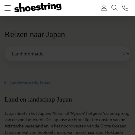
Reizen naar Japan
Landinformatie Japan
Land en landschap Japan
Japan heet in het Japans '
Nihon
' of '
Nippon
', hetgeen 'de oorsprong
van de zon' betekent. De Japanse archipel ligt ten oosten van het
Aziatische vasteland en in het noordwesten van de Grote Oceaan.
Japan omvat vier hoofdeilanden, van noord naar zuid: Hokkaido