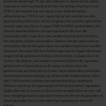
boven de zeespiegel. Er zijn 265 vulkanen in Japan aan te wijzen,
waarvan er veel nog steeds actief zijn. De heilige berg Fuji is met
3776 m de hoogste top van Japan, maar sinds de laatste
uitbarsting van 1707 in rust. Japan ligt op het raakvlak van drie
geologische platen en is seismisch gezien het actiefste gebied ter
wereld. Ieder jaar zijn er in Japan 7000 tot 8000 aardschokken. De
meeste daarvan hebben zo'n geringe kracht dat men die
nauwelijks voelt, maar als er een aardbeving met grote kracht is,
kan dat grote schade veroorzaken. Daarom worden gebouwen zo
ontworpen, dat zij niet gauw door een aardbeving kunnen worden
verwoest. Men doet dat door funderingen aan te leggen die ervoor
zorgen dat de gebouwen lichtjes schommelen in plaats van in te
storten. Op deze en vele andere manieren hebben de Japanners
geleerd om in harmonie met de natuur te leven. Door de
geothermale activiteit zijn er in heel Japan duizenden natuurlijke
heetwaterbronnen ontstaan, op of net onder bodemniveau. Meer
dan 1100 bronnen schijnen een geneeskrachtige werking te
hebben, vooral op de ingewanden of het zenuwstelsel. Japanners
baden dan ook al eeuwen in de bronnen en gebruiken ze voor ook
voor reinigingsrituelen. Van veel bronnen heeft men kuuroorden of
onsen
gemaakt. Soms is het water heet genoeg om een ei te
koken!