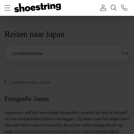
Reizen naar Japan
Landinformatie Japan
Fotografie Japan
Japanners zelf zijn verwoede fotografen, waarbij zij vooral zichzelf
en hun reisgenoten (laten) vastleggen. Zij doen over het algemeen
dan ook helemaal niet moeilijk als wij ze willen fotograferen op
onze
groepsreizen Japan
en
singlereizen Japan
. In tegendeel,