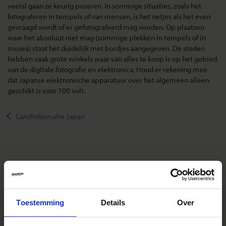
veelal gaan ze keurig poseren. In sommige situaties, zoals het
fotograferen in tempels of van mensen, is het netjes als het even
gevraagd wordt of er gefotografeerd mag worden. Op plaatsen
waar het absoluut niet mag (sommige plekken in tempels of in
musea) staat het duidelijk met bordjes aangegeven. De steden
hebben vaak grote winkels waar van alles te koop is op het gebied
van de digitale fotografie en elektronica. Houd er rekening mee
dat Japanse elektronische apparatuur over het algemeen alleen
geschikt is voor 100 volt.
Landinformatie Japan
Reizen met Shoestring
De belangrijkste info op een rij
Toestemming
Details
Over
Bestemmingen
Duurzaam reizen