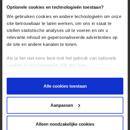
Optionele cookies en technologieën toestaan?
Reis- en annuleringsvoorwaarden
We gebruiken cookies en andere technologieën om onze
Veelgestelde vragen
site betrouwbaar te laten werken, om ons in staat te
Inloggen op mijn.Shoestring
stellen statistische analyses uit te voeren en om u
relevante inhoud en gepersonaliseerde advertenties op
de site en andere kanalen te tonen.
Reisthema's
Groepsreizen
Als je het niet eens bent met het gebruik van optionele
Single reizen
cookies en technologieën, klik dan
hier
.
Je kunt je selectie in de instellingen aanpassen of deze
Festivalreizen
onder aan de pagina op elk gewenst moment voor de
Gegarandeerde reizen
toekomst wijzigen.
Alle cookies toestaan
Nieuwe reizen
Privacy beleid
Aanpassen
Over Shoestring
Bel, mail of chat met ons
Alleen noodzakelijke cookies