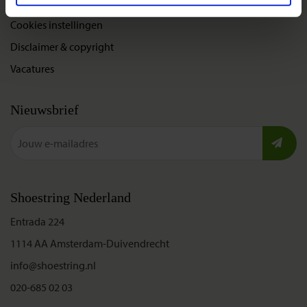
Privacybeleid
Cookies instellingen
Disclaimer & copyright
Vacatures
Nieuwsbrief
Shoestring Nederland
Entrada 224
1114 AA Amsterdam-Duivendrecht
info@shoestring.nl
020-685 02 03