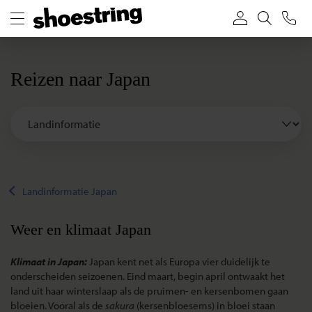
Reizen naar Japan
Landinformatie Japan
Weer en klimaat Japan
Klimaat in Japan:
Japan kent net als Europa vier duidelijk te
onderscheiden seizoenen. Eind maart, begin april ontwaakt het
land uit haar winterslaap als de pruimen- en kersenbomen gaan
bloeien. Vooral als de
sakura
(kersenbloesems) in bloei staan