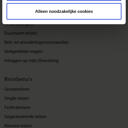
Reizen met Shoestring
Alleen noodzakelijke cookies
De belangrijkste info op een rij
Bestemmingen
Duurzaam reizen
Reis- en annuleringsvoorwaarden
Veelgestelde vragen
Inloggen op mijn.Shoestring
Reisthema's
Groepsreizen
Single reizen
Festivalreizen
Gegarandeerde reizen
Nieuwe reizen