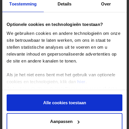
FUKUOKA (hoogte: 3 m.)
Toestemming
Details
Over
Maand
Max T
Min T
Regen
Zon
Januari
10
5
110
3
Optionele cookies en technologieën toestaan?
Februari
11
4
60
4
Maart
15
8
140
4
We gebruiken cookies en andere technologieën om onze
April
20
12
120
6
site betrouwbaar te laten werken, om ons in staat te
Mei
24
16
210
7
stellen statistische analyses uit te voeren en om u
Juni
27
21
340
5
relevante inhoud en gepersonaliseerde advertenties op
Juli
31
25
380
5
de site en andere kanalen te tonen.
Augustus
32
25
170
6
September
29
22
250
5
Oktober
23
16
110
6
Als je het niet eens bent met het gebruik van optionele
November
17
11
140
4
cookies en technologieën, klik dan
hier
.
December
14
6
100
4
Je kunt je selectie in de instellingen aanpassen of deze
onder aan de pagina op elk gewenst moment voor de
Landinformatie Japan
toekomst wijzigen.
Alle cookies toestaan
Privacy beleid
Aanpassen