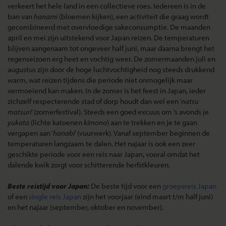
verkeert het hele land in een collectieve roes. Iedereen is in de
ban van
hanami
(bloemen kijken), een activiteit die graag wordt
gecombineerd met overvloedige sakeconsumptie. De maanden
april en mei zijn uitstekend voor Japan reizen. De temperaturen
blijven aangenaam tot ongeveer half juni, maar daarna brengt het
regenseizoen erg heet en vochtig weer. De zomermaanden juli en
augustus zijn door de hoge luchtvochtigheid nog steeds drukkend
warm, wat reizen tijdens die periode niet onmogelijk maar
vermoeiend kan maken. In de zomer is het feest in Japan, ieder
zichzelf respecterende stad of dorp houdt dan wel een ‘
natsu
matsuri
’ (zomerfestival). Steeds een goed excuus om ’s avonds je
yukata
(lichte katoenen
kimono
) aan te trekken en je te gaan
vergapen aan ‘
hanabi
’ (vuurwerk). Vanaf september beginnen de
temperaturen langzaam te dalen. Het najaar is ook een zeer
geschikte periode voor een reis naar Japan, vooral omdat het
dalende kwik zorgt voor schitterende herfstkleuren.
Beste reistijd voor Japan:
De beste tijd voor een
groepsreis Japan
of een
single reis Japan
zijn het voorjaar (eind maart t/m half juni)
en het najaar (september, oktober en november).