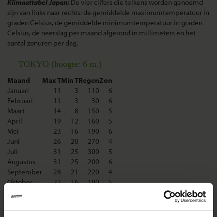
Klimaattabel Japan:
De vier cijfers die telkens worden genoemd
zijn van links naar rechts: de gemiddelde maximumtemperatuur in
graden Celsius, de gemiddelde minimumtemperatuur in graden
Celsius, de neerslag per maand afgerond in millimeters en het
aantal zonuren per dag.
TOKYO (hoogte: 6 m.)
Maand
Max T
Min T
Regen
Zon
Januari
11
3
110
6
Februari
11
3
30
6
Maart
14
8
150
5
April
19
12
160
5
Mei
23
16
190
6
Juni
26
20
270
4
Juli
31
25
300
5
Augustus
31
25
200
6
September
28
21
220
4
Oktober
22
16
190
5
November
17
10
130
5
December
12
6
210
6
-