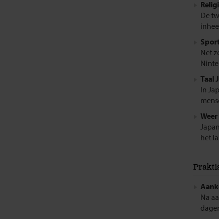
Relig
De tw
inhee
Sport
Net z
Ninte
Taal 
In Ja
mense
Weer 
Japan
het l
Prakti
Aank
Na aa
dagen