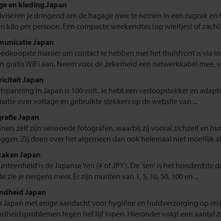
e en kleding Japan
viseren je dringend om de bagage mee te nemen in een rugzak en h
ien kilo per persoon. Een compacte weekendtas (op wieltjes) of zachte 
unicatie Japan
edkoopste manier om contact te hebben met het thuisfront is via in
n gratis WiFi aan. Neem voor de zekerheid een netwerkkabel mee, voo
riciteit Japan
tspanning in Japan is 100 volt. Je hebt een verloopstekker en adapt
matie over voltage en gebruikte stekkers op de website van ...
rafie Japan
ners zelf zijn verwoede fotografen, waarbij zij vooral zichzelf en hu
eggen. Zij doen over het algemeen dan ook helemaal niet moeilijk als w
zaken Japan
nteenheid is de Japanse Yen (¥ of JPY). De 'sen' is het honderdste 
 zie je nergens meer. Er zijn munten van 1, 5, 10, 50, 100 en ...
ndheid Japan
n Japan met enige aandacht voor hygiëne en huidverzorging op reis 
dheidsproblemen tegen het lijf lopen. Hieronder volgt een aantal za