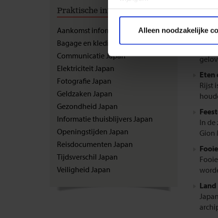
Bevol
Praktische informatie
Voor 
behor
Privacy beleid
Aankomst informatie Japan
Alleen noodzakelijke c
Cultu
Bagage en kleding Japan
Begro
Communicatie Japan
gelov
Elektriciteit Japan
Eten 
Fotografie Japan
Rijst 
Geldzaken Japan
houde
Gezondheid Japan
Feest
Informatie thuisblijvers Japan
In de
Openingstijden Japan
Gion M
Reisdocumenten Japan
Fooie
Tijdsverschil Japan
Fooie
Veiligheid Japan
worde
Land 
Japan
archi