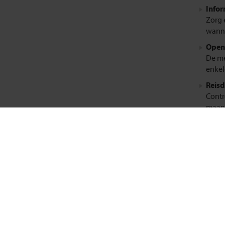
Infor
Zorg 
wanne
Openi
De me
enkel
Reis
Contr
maand
Tijds
In he
geen z
Veili
Japan 
werel