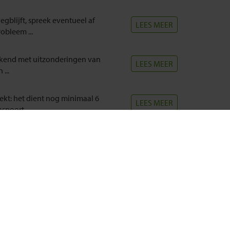
egblijft, spreek eventueel af
LEES MEER
obleem ...
eekend met uitzonderingen van
LEES MEER
...
rekt: het dient nog minimaal 6
LEES MEER
spoort ...
r dan in de Benelux. Japan kent
LEES MEER
andig om, net als overal in de
LEES MEER
aar ...