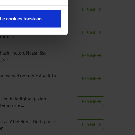
 tot het mongolide ras
LEES MEER
 0,4% ...
lle cookies toestaan
Japankenners willen ons doen
LEES MEER
mmers ...
ashi' heten. Naast rijst
LEES MEER
vis ...
u matsuri (zomerfestival). Het
LEES MEER
s een belediging gezien
LEES MEER
tenminste ...
de zon' betekent. De Japanse
LEES MEER
 ...