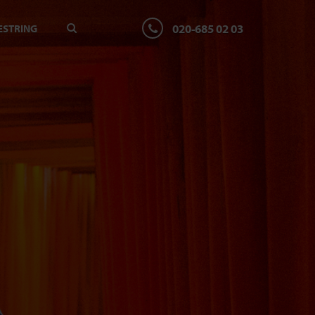
020-685 02 03
ESTRING