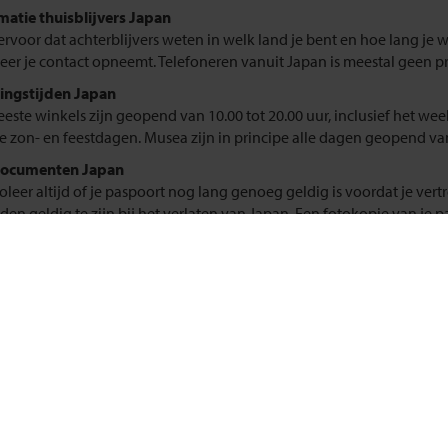
matie thuisblijvers Japan
ervoor dat achterblijvers weten in welk land je bent en hoe lang je w
er je contact opneemt. Telefoneren vanuit Japan is meestal geen pr
ngstijden Japan
este winkels zijn geopend van 10.00 tot 20.00 uur, inclusief het w
e zon- en feestdagen. Musea zijn in principe alle dagen geopend van 
documenten Japan
oleer altijd of je paspoort nog lang genoeg geldig is voordat je vert
en geldig te zijn bij het verlaten van Japan. Een fotokopie van je pa
Update situatie Midden-Oosten
Klik hier
verschil Japan
el Japan hanteert men één tijdzone. In de winter is het acht uur late
omertijd, in de zomer is het er dus zeven uur later ...
gheid Japan
is een relatief veilig land met weinig criminaliteit. Toch is het verst
d, goed op je spullen te letten. Mocht je hulp nodig hebben, ga dan n