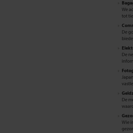
Bagag
We ad
tot t
Comm
De go
biede
Elekt
De ne
infor
Fotog
Japan
vastl
Geld
De mu
waarde
Gezo
Wie i
gezon