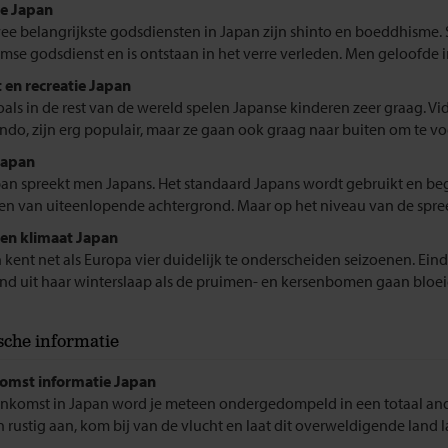
ie Japan
ee belangrijkste godsdiensten in Japan zijn shinto en boeddhisme. S
mse godsdienst en is ontstaan in het verre verleden. Men geloofde in
 en recreatie Japan
oals in de rest van de wereld spelen Japanse kinderen zeer graag. Vid
ndo, zijn erg populair, maar ze gaan ook graag naar buiten om te voet
Japan
pan spreekt men Japans. Het standaard Japans wordt gebruikt en be
n van uiteenlopende achtergrond. Maar op het niveau van de spreekt
en klimaat Japan
 kent net als Europa vier duidelijk te onderscheiden seizoenen. Eind
and uit haar winterslaap als de pruimen- en kersenbomen gaan bloeien. 
sche informatie
omst informatie Japan
nkomst in Japan word je meteen ondergedompeld in een totaal ande
 rustig aan, kom bij van de vlucht en laat dit overweldigende land l