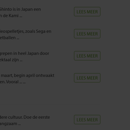
hinto is in Japan een
LEES MEER
 de Kami ...
eospelletjes, zoals Sega en
LEES MEER
ballen ...
grepen in heel Japan door
LEES MEER
aal zijn ...
 maart, begin april ontwaakt
LEES MEER
Vooral ... ...
re cultuur. Doe de eerste
LEES MEER
angzaam ...