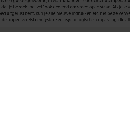
 is een goede gewoonte; in warme landen is de ochtendtemperatuur
 dat je bezoekt het zelf ook gewend om vroeg op te staan. Als je je a
oed uitgerust bent, kun je alle nieuwe indrukken etc. het beste ver
r de tropen vereist een fysieke en psychologische aanpassing, die all
Update situatie Midden-Oosten
Klik hier
ema's
Over Shoestring
eizen
Bel, mail of chat met ons
eizen
Privacybeleid
reizen
Cookies instellingen
deerde reizen
Disclaimer & copyright
reizen
Vacatures
Nieuwsbrief