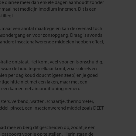
ls de diarree meer dan enkele dagen aanhoudt zonder
r maal het medicijn Imodium innemen. Dit is een
illegt.
, maar een aantal maatregelen kan de overlast toch
onsondergang en voor zonsopgang. Draag 's avonds
f andere insectenafwerende middelen hebben effect,
ratie ontstaat. Het komt veel voor en is onschuldig,
n waar de huid tegen elkaar komt, zoals oksels en
malen per dag koud doucht (geen zeep) en je goed
tige hitte niet met een laken, maar met een
ten een kamer met airconditioning nemen.
sters, verband, watten, schaartje, thermometer,
middel, pincet, een insectenwerend middel zoals DEET
ad mee en berg dit gescheiden op, zodat je een
spoort) voor je op te stellen. Hierin staan de