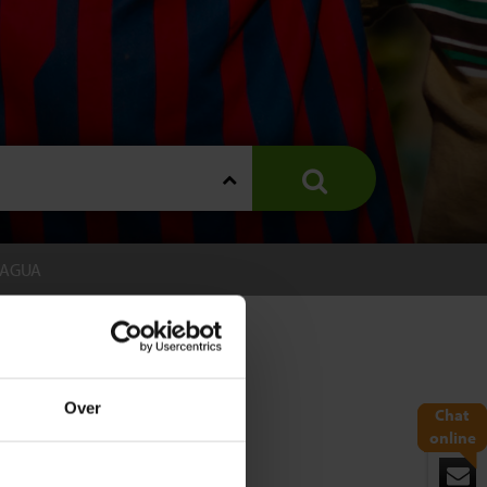
RAGUA
Over
Chat
online
op reis gaat, zal meestal geen
zaken waar op gelet moet worden.