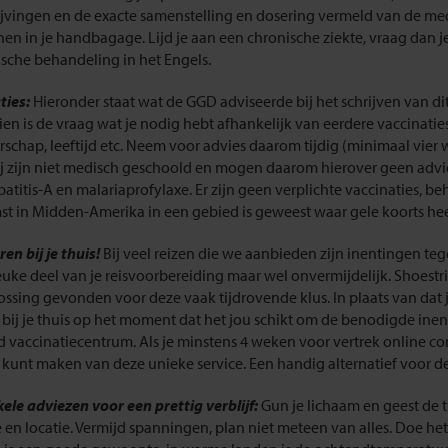
jvingen en de exacte samenstelling en dosering vermeld van de medi
en in je handbagage. Lijd je aan een chronische ziekte, vraag dan j
sche behandeling in het Engels.
ties:
Hieronder staat wat de GGD adviseerde bij het schrijven van d
en is de vraag wat je nodig hebt afhankelijk van eerdere vaccinati
chap, leeftijd etc. Neem voor advies daarom tijdig (minimaal vier w
j zijn niet medisch geschoold en mogen daarom hierover geen advie
patitis-A en malariaprofylaxe. Er zijn geen verplichte vaccinaties,
t in Midden-Amerika in een gebied is geweest waar gele koorts hee
en bij je thuis!
Bij veel reizen die we aanbieden zijn inentingen teg
euke deel van je reisvoorbereiding maar wel onvermijdelijk. Shoest
ossing gevonden voor deze vaak tijdrovende klus. In plaats van dat 
 bij je thuis op het moment dat het jou schikt om de benodigde inen
 vaccinatiecentrum. Als je minstens 4 weken voor vertrek online c
 kunt maken van deze unieke service. Een handig alternatief voor d
ele adviezen voor een prettig verblijf:
Gun je lichaam en geest de t
 en locatie. Vermijd spanningen, plan niet meteen van alles. Doe het