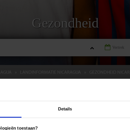
Gezondheid
RAGUA
LANDINFORMATIE NICARAGUA
GEZONDHEID NICA
REIZEN
LANDINFORMATIE
ndheid Nicaragua
Details
Midden-Amerika met enige aandacht voor hygiëne en huidverzorging 
eidsproblemen tegen het lijf lopen. Hieronder volgen een aantal 
ologieën toestaan?