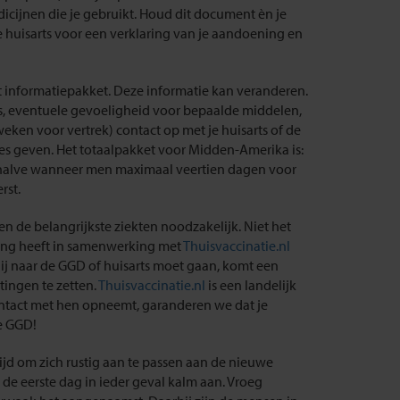
cijnen die je gebruikt. Houd dit document èn je
e huisarts voor een verklaring van je aandoening en
it informatiepakket. Deze informatie kan veranderen.
es, eventuele gevoeligheid voor bepaalde middelen,
eken voor vertrek) contact op met je huisarts of de
s geven. Het totaalpakket voor Midden-Amerika is:
 behalve wanneer men maximaal veertien dagen voor
rst.
en de belangrijkste ziekten noodzakelijk. Niet het
ring heeft in samenwerking met
Thuisvaccinatie.nl
jij naar de GGD of huisarts moet gaan, komt een
tingen te zetten.
Thuisvaccinatie.nl
is een landelijk
ontact met hen opneemt, garanderen we dat je
e GGD!
ijd om zich rustig aan te passen aan de nieuwe
 de eerste dag in ieder geval kalm aan. Vroeg