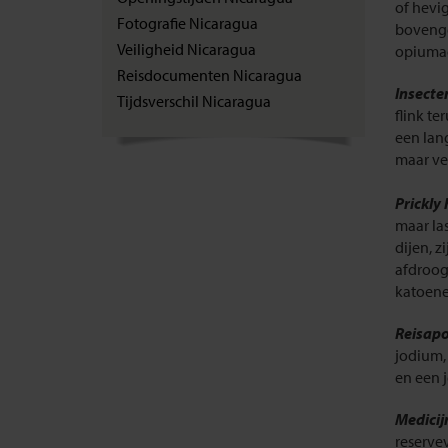
of hevi
Fotografie Nicaragua
bovenge
Veiligheid Nicaragua
opiumac
Reisdocumenten Nicaragua
Insecte
Tijdsverschil Nicaragua
flink t
een lan
maar ve
Prickly
maar las
dijen, 
afdroog
katoenen
Reisap
jodium,
en een j
Medicij
reserve