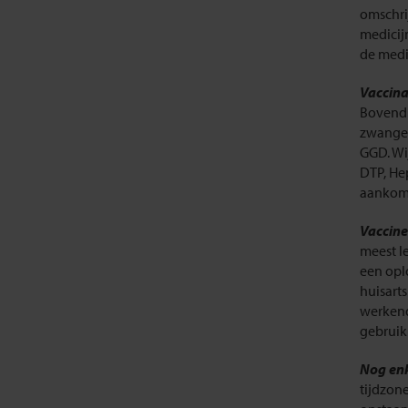
omschri
medicijn
de medi
Vaccina
Bovendi
zwangers
GGD. Wi
DTP, He
aankoms
Vacciner
meest l
een opl
huisarts
werkend
gebruik
Nog enk
tijdzone