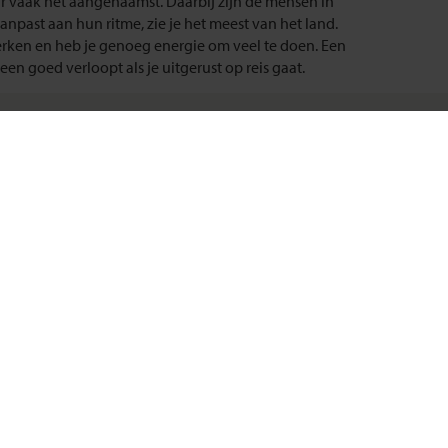
 vaak het aangenaamst. Daarbij zijn de mensen in
anpast aan hun ritme, zie je het meest van het land.
werken en heb je genoeg energie om veel te doen. Een
een goed verloopt als je uitgerust op reis gaat.
Shoestring Nederland
Entrada 224
1114 AA Amsterdam-Duivendrecht
info@shoestring.nl
020-685 02 03
Shoestring België
Koningin Elisabethlaan 45
9000 Gent
info@shoestring.be