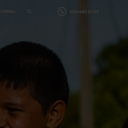
020-685 02 03
ESTRING