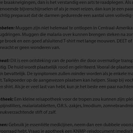
ge braakneigingen, dan is het verstandig een arts te raadplegen. A
noemde bijverschijnselen of als je moet reizen, dan kun je een paa
htig preparaat dat de darmen gedurende een aantal uren volledig st
nbeten:
Muggen zijn niet helemaal te ontlopen in Centraal-Amerika
erugdringen. Muggen die malaria over kunnen brengen steken na z
ge broek en een goed afsluitend T-shirt met lange mouwen. DEET o
rwacht er geen wonderen van.
 heat:
Dit is een ontsteking van de poriën die door overmatige transpi
tig. De huid wordt plaatselijk rood en geïrriteerd. Vooral de plaatse
zijn bevattelijk. De symptomen zullen minder worden als je enkele 
t. Talkpoeder op de aangewezen plaatsen kan helpen. Slaap bij voch
 shirt. Als je er veel last van hebt, kun je het beste een paar nach
otheek:
Een kleine reisapotheek voor de tropen zou kunnen zijn: plei
 pijnstillers, malariatabletten, O.R.S.-zakjes, Imodium, zonnebrand
eukverzachtende stift of zalf.
nen:
Gebruik je essentiële medicijnen, neem dan een dubbele voorra
voorraad hebt. Vraag je apotheek een KNMP-reisdocument (medisch pa