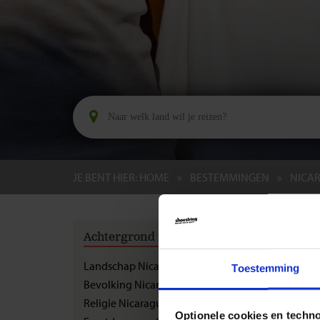
JE BENT HIER:
HOME
BESTEMMINGEN
NICA
GROEPS
Achtergrond informatie
Gezo
Landschap Nicaragua
Toestemming
Bevolking Nicaragua
Wie in 
Religie Nicaragua
gezondh
Optionele cookies en techn