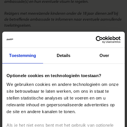
ambassade(s) en hun eventuele visum te regelen.
Reizigers met meereizende kinderen onder de 18 jaar dienen zelf bij
de betreffende ambassade te infomeren naar eventuele aanvullende
toelatingseisen.
Overstap in de Verenigde Staten:
Voor reizen met een overstap in de Verenigde Staten, dien je
online voor vertrek een ESTA (Electronic System of Travel Authority)
aan te vragen.
Toestemming
Details
Over
Landinformatie Nicaragua
Optionele cookies en technologieën toestaan?
We gebruiken cookies en andere technologieën om onze
site betrouwbaar te laten werken, om ons in staat te
stellen statistische analyses uit te voeren en om u
relevante inhoud en gepersonaliseerde advertenties op
Reizen met Shoestring
de site en andere kanalen te tonen.
De belangrijkste info op een rij
Als je het niet eens bent met het gebruik van optionele
Bestemmingen