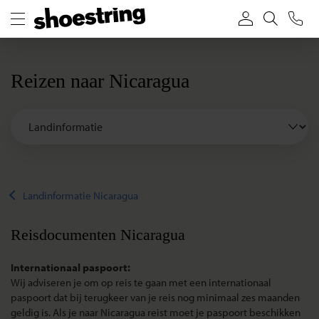
Reizen naar Nicaragua
Landinformatie Nicaragua
Reisdocumenten Nicaragua
Internationaal paspoort:
Wij adviseren je om op reis te gaan met een internationaal
paspoort dat bij terugkeer van je reis nog minimaal zes maanden
geldig is. Als je naar Nicaragua reist moet je paspoort beschikken