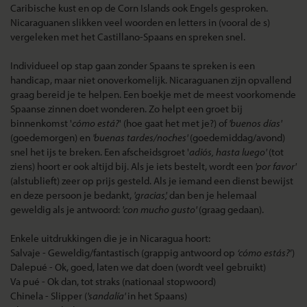
Caribische kust en op de Corn Islands ook Engels gesproken.
Nicaraguanen slikken veel woorden en letters in (vooral de s)
vergeleken met het Castillano-Spaans en spreken snel.
Individueel op stap gaan zonder Spaans te spreken is een
handicap, maar niet onoverkomelijk. Nicaraguanen zijn opvallend
graag bereid je te helpen. Een boekje met de meest voorkomende
Spaanse zinnen doet wonderen. Zo helpt een groet bij
binnenkomst '
cómo está?
' (hoe gaat het met je?) of
'buenos días'
(goedemorgen) en
'buenas tardes/noches'
(goedemiddag/avond)
snel het ijs te breken. Een afscheidsgroet '
adiós, hasta luego'
(tot
ziens) hoort er ook altijd bij. Als je iets bestelt, wordt een
'por favor'
(alstublieft) zeer op prijs gesteld. Als je iemand een dienst bewijst
en deze persoon je bedankt,
'gracias',
dan ben je helemaal
geweldig als je antwoord:
'con mucho gusto'
(graag gedaan).
Enkele uitdrukkingen die je in Nicaragua hoort:
Salvaje - Geweldig/fantastisch (grappig antwoord op
‘cómo estás?
’)
Dalepué - Ok, goed, laten we dat doen (wordt veel gebruikt)
Va pué - Ok dan, tot straks (nationaal stopwoord)
Chinela - Slipper (
'sandalía'
in het Spaans)