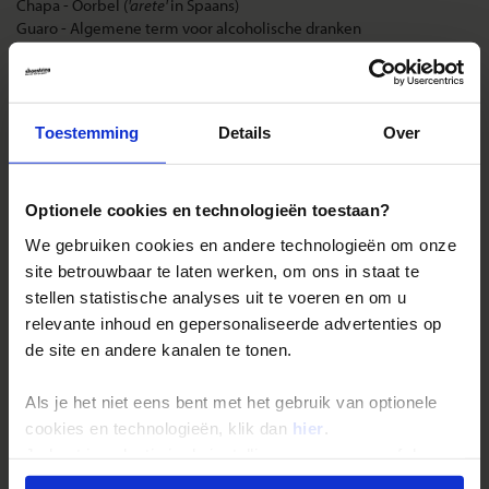
Chapa - Oorbel (
'arete'
in Spaans)
Guaro - Algemene term voor alcoholische dranken
Pinche - Goedkoop (
'tacaño'
in Spaans)
Tuani - Gaaf, mooi, fantastisch
Landinformatie Nicaragua
Toestemming
Details
Over
Optionele cookies en technologieën toestaan?
We gebruiken cookies en andere technologieën om onze
Reizen met Shoestring
site betrouwbaar te laten werken, om ons in staat te
De belangrijkste info op een rij
stellen statistische analyses uit te voeren en om u
relevante inhoud en gepersonaliseerde advertenties op
Bestemmingen
de site en andere kanalen te tonen.
Duurzaam reizen
Reis- en annuleringsvoorwaarden
Als je het niet eens bent met het gebruik van optionele
cookies en technologieën, klik dan
hier
.
Veelgestelde vragen
Je kunt je selectie in de instellingen aanpassen of deze
Inloggen op mijn.Shoestring
onder aan de pagina op elk gewenst moment voor de