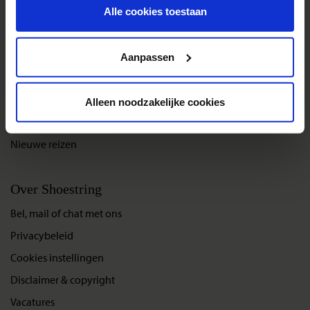
toekomst wijzigen.
Alle cookies toestaan
Reisthema's
Privacy beleid
Groepsreizen
Aanpassen
Single reizen
Festivalreizen
Alleen noodzakelijke cookies
Gegarandeerde reizen
Nieuwe reizen
Over Shoestring
Bel, mail of chat met ons
Privacybeleid
Cookies instellingen
Disclaimer & copyright
Vacatures