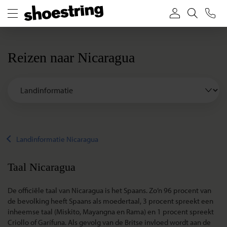
Reizen naar Nicaragua
Landinformatie Nicaragua
Taal Nicaragua
De officiële taal van Nicaragua is het Spaans. Zo’n 96 procent van
de bevolking heeft Spaans als moedertaal, 3 procent spreekt een
inheemse taal (Miskito, Mayangna en Rama) en 1 procent spreekt
Criollo of Garífuna. Als gevolg van de Britse invloed wordt aan de